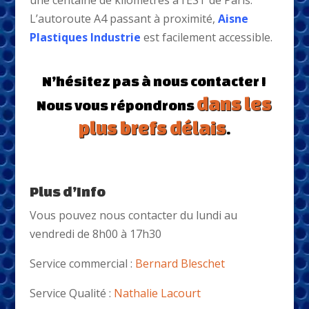
une centaine de kilomètres à l’EST de Paris.
L’autoroute A4 passant à proximité,
Aisne
Plastiques Industrie
est facilement accessible.
N’hésitez pas à nous contacter !
dans les
Nous vous répondrons
plus brefs délais
.
Plus d’Info
Vous pouvez nous contacter du lundi au
vendredi de 8h00 à 17h30
Service commercial :
Bernard Bleschet
Service Qualité :
Nathalie Lacourt